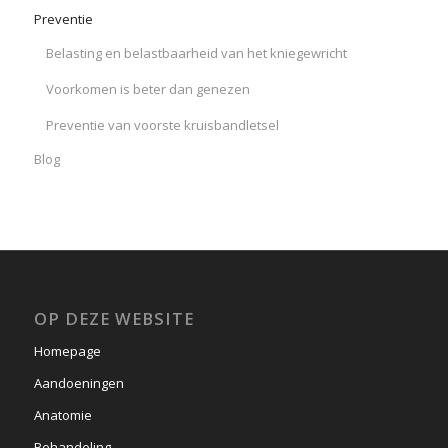
Preventie
Belasting en belastbaarheid van het kniegewricht
Voorkomen is beter dan genezen
Preventie van voorste kruisbandletsel
Blog
OP DEZE WEBSITE
Homepage
Aandoeningen
Anatomie
Behandeling